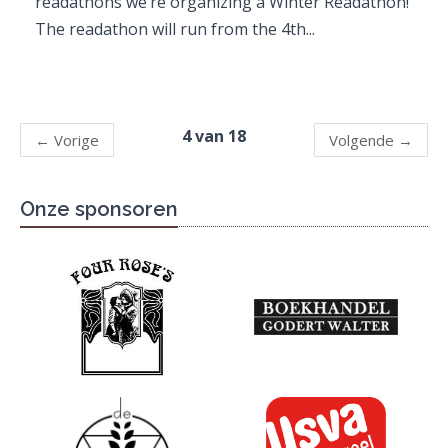
readathons we’re organizing a Winter Readathon!
The readathon will run from the 4th...
4 van 18
←
Vorige
Volgende
→
Onze sponsoren