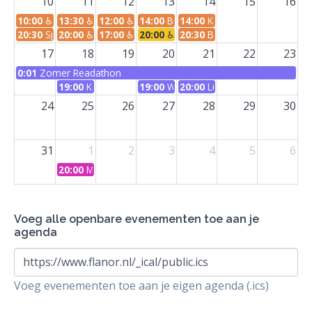
10
11
12
13
14
15
16
10:00
♿ KEI infomarkt
13:30
♿ Boeken in het park
12:00
♿ Leer de leesgroepen en sociale groep
14:00
Bookshop crawl
14:00
Knutselsessie
20:30
Spelletjesavond
20:00
♿ KEI-parade
17:00
♿ Cultifest - Gezamelijk kort verhaal
20:00
♿ Interview Adiba Jaigirdar
20:30
Borrel en Q&A
17
18
19
20
21
22
23
0:01
Zomer Readathon
19:00
Korteverhaaldiscussie
19:00
Workshop zines
20:00
Luisterboekwandeling
24
25
26
27
28
29
30
31
1
2
3
4
5
6
20:00
Maandborrel september
Voeg alle openbare evenementen toe aan je
agenda
https://www.flanor.nl/_ical/public.ics
Voeg evenementen toe aan je eigen agenda (.ics)